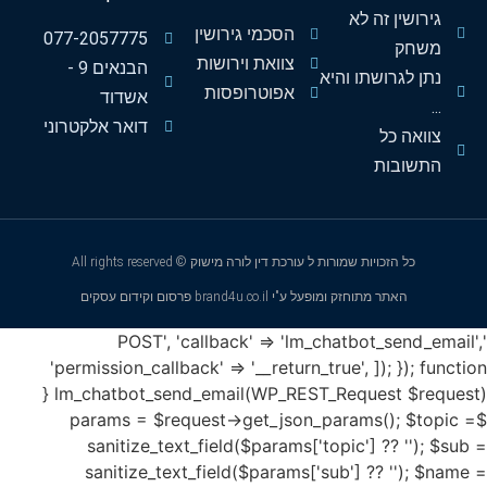
גירושין זה לא
הסכמי גירושין
077-2057775
משחק
צוואת וירושות
הבנאים 9 -
נתן לגרושתו והיא
אפוטרופסות
אשדוד
...
דואר אלקטרוני
צוואה כל
התשובות
כל הזכויות שמורות ל עורכת דין לורה מישוק © All rights reserved
האתר מתוחזק ומופעל ע"י brand4u.co.il פרסום וקידום עסקים
'POST', 'callback' => 'lm_chatbot_send_email',
'permission_callback' => '__return_true', ]); }); function
lm_chatbot_send_email(WP_REST_Request $request) {
$params = $request->get_json_params(); $topic =
sanitize_text_field($params['topic'] ?? ''); $sub =
sanitize_text_field($params['sub'] ?? ''); $name =