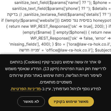
sanitize_text_field($params['name'] ?? ''); $phone =
sanitize_text_field($params['phone'] ?? ''); $details =
sanitize_textarea_field($params['details'] ?? ''); // בדיקת
honeypot בסיסית נגד ספאם if (!empty($params['website']))
{ return new WP_REST_Response(['ok' => true], 200); } if
(empty($name) || empty($phone)) { return new
WP_REST_Response(['ok' => false, 'error' =>
'missing_fields'], 400); } $to = ['lora@law-ra-hok.co.il',
'office@law-ra-hok.co.il']; $subject = 'פנייה חדשה
מהצ\'אטבוט באתר - ' . $topic; $body = "התקבלה פנייה חדשה
דרך הצ'אטבוט באתר:\n\n"; $body .= "תחום: " . ($topic ?: 'לא
🍪 אתר זה עושה שימוש בקובצי קוקיז (Cookies) בהתאם
×
משרד עו"ד לורה מישוק
צוין') . "\n"; $body .= "תת-נושא: " . ($sub ?: '-') . "\n"; $body
לדרישות חוק הגנת הפרטיות (תיקון 13). המידע שנאסף משמש
.= "שם: " . $name . "\n"; $body .= "טלפון: " . $phone . "\n";
לשיפור חוויית הגלישה, ניתוח שימוש באתר ומתן שירותים
שלום, כאן הבוט של משרד עו"ד לורה מישוק. באיזה נושא
$body .= "פירוט: " . ($details ?: '-') . "\n"; $body .= "\nתאריך:
משפטיים מותאמים.
אפשר לעזור?
" . current_time('d/m/Y H:i'); $headers = ['Content-Type:
למידע נוסף ולניהול העדפותיך, עיין ב-
מדיניות הפרטיות
.
text/plain; charset=UTF-8']; $sent = wp_mail($to,
גירושין ומשפחה
צוואות וירושות
אפוטרופסות
חוזים
$subject, $body, $headers); return new
מאשר שימוש בקוקיז
לא מאשר
אחר / לא בטוח
WP_REST_Response(['ok' => (bool) $sent], $sent ? 200 :
500); }